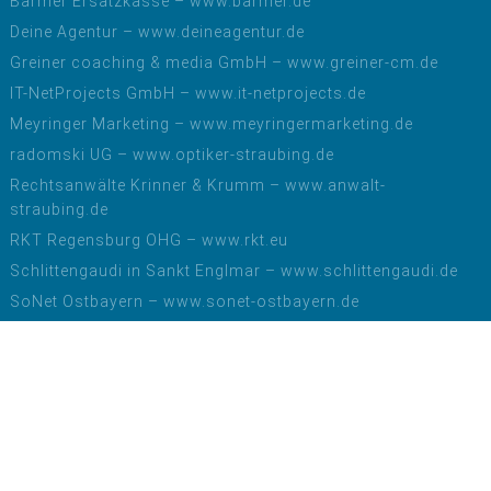
Barmer Ersatzkasse – www.barmer.de
Deine Agentur – www.deineagentur.de
Greiner coaching & media GmbH – www.greiner-cm.de
IT-NetProjects GmbH – www.it-netprojects.de
Meyringer Marketing – www.meyringermarketing.de
radomski UG – www.optiker-straubing.de
Rechtsanwälte Krinner & Krumm – www.anwalt-
straubing.de
RKT Regensburg OHG – www.rkt.eu
Schlittengaudi in Sankt Englmar – www.schlittengaudi.de
SoNet Ostbayern – www.sonet-ostbayern.de
SP-Elektrotechnik – www.sp-elektro.de
Tim Gradl Vermögensberatung – www.dvag.de/tim.gradl
VALIUE GbR – www.valiue.io
Datenschutz